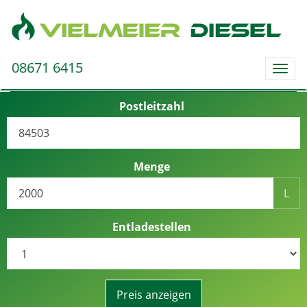
08671 6415
Togg
navig
Postleitzahl
Menge
L
Entladestellen
Preis anzeigen