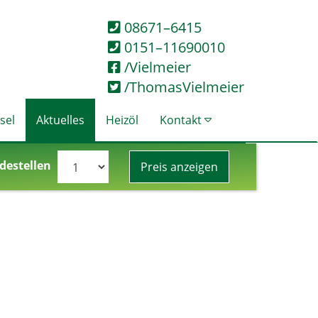
08671–6415
0151–11690010
/Vielmeier
/ThomasVielmeier
sel
Aktuelles
Heizöl
Kontakt
destellen
Preis anzeigen