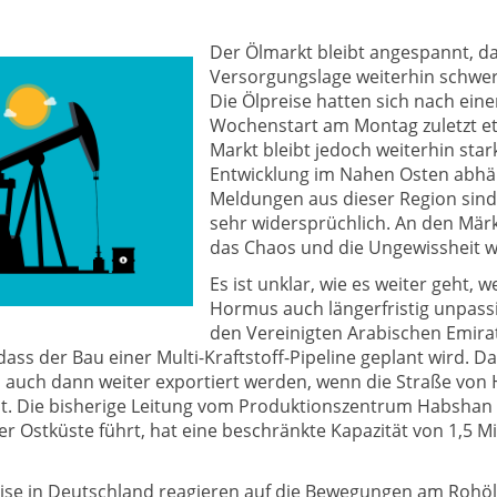
Der Ölmarkt bleibt angespannt, da
Versorgungslage weiterhin schwer 
Die Ölpreise hatten sich nach ein
Wochenstart am Montag zuletzt et
Markt bleibt jedoch weiterhin star
Entwicklung im Nahen Osten abhän
Meldungen aus dieser Region sind 
sehr widersprüchlich. An den Märk
das Chaos und die Ungewissheit w
Es ist unklar, wie es weiter geht, 
Hormus auch längerfristig unpassi
den Vereinigten Arabischen Emirat
 dass der Bau einer Multi-Kraftstoff-Pipeline geplant wird. D
n auch dann weiter exportiert werden, wenn die Straße vo
bt. Die bisherige Leitung vom Produktionszentrum Habshan 
er Ostküste führt, hat eine beschränkte Kapazität von 1,5 Mi
eise in Deutschland reagieren auf die Bewegungen am Rohö