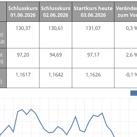
Schlusskurs
Schlusskurs
Startkurs heute
Verände
01.06.2026
02.06.2026
03.06.2026
zum Vo
130,37
130,61
131,07
0,3 
00
tät
nt
97,20
94,69
97,17
2,6 
l)
1,1617
1,1642
1,1626
-0,1 
)