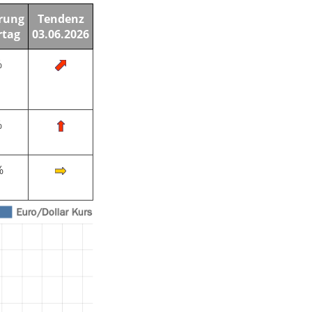
rung
Tendenz
rtag
03.06.2026
%
%
%