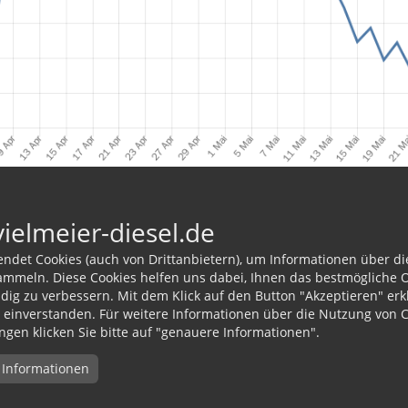
sicht
vielmeier-diesel.de
endet Cookies (auch von Drittanbietern), um Informationen über d
ammeln. Diese Cookies helfen uns dabei, Ihnen das bestmögliche O
ig zu verbessern. Mit dem Klick auf den Button "Akzeptieren" erkl
kt
Geschäftsführer
einverstanden. Für weitere Informationen über die Nutzung von Co
ngen klicken Sie bitte auf "genauere Informationen".
6415
Thomas Vielmeier
84645
 Informationen
ielmeier-heizoel.de