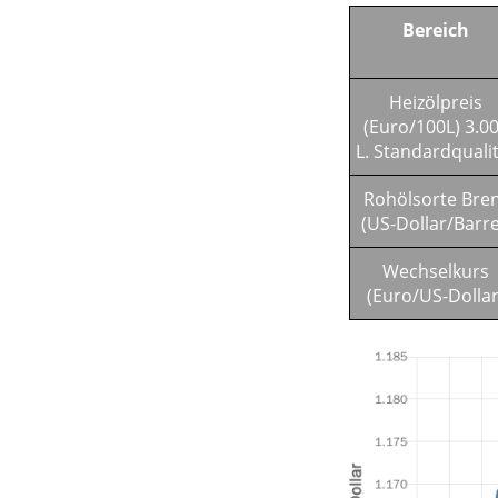
Bereich
Heizölpreis
(Euro/100L) 3.0
L. Standardquali
Rohölsorte Bre
(US-Dollar/Barre
Wechselkurs
(Euro/US-Dollar