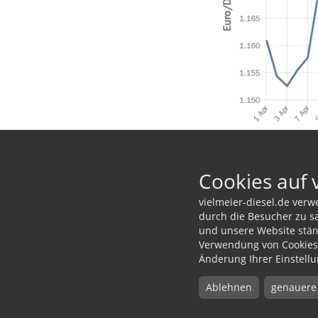
Zurück zur Über
Cookies auf 
vielmeier-diesel.de verw
durch die Besucher zu s
und unsere Website ständ
Standort
Konta
Verwendung von Cookies 
Änderung Ihrer Einstellu
Vielmeier Diesel
08671 
Aicher 78 1/2
08671 
Ablehnen
genauere
84503 Altötting
info@v