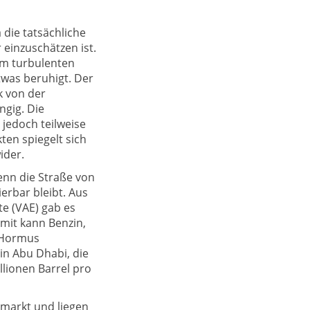
 die tatsächliche
einzuschätzen ist.
em turbulenten
was beruhigt. Der
k von der
gig. Die
jedoch teilweise
ten spiegelt sich
ider.
wenn die Straße von
erbar bleibt. Aus
e (VAE) gab es
amit kann Benzin,
n Hormus
in Abu Dhabi, die
llionen Barrel pro
lmarkt und liegen