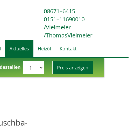
08671–6415
0151–11690010
/Vielmeier
/ThomasVielmeier
l
Aktuelles
Heizöl
Kontakt
destellen
Preis anzeigen
uschba-