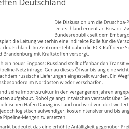
reffen Deutschland
Die Diskussion um die Druschba-Pi
Deutschland erneut an Brisanz. Zw
Bundesrepublik seit dem Embargo 
pielt die Leitung weiterhin eine indirekte Rolle für die Vers
tdeutschland. Im Zentrum steht dabei die PCK-Raffinerie S
nd Brandenburg mit Kraftstoffen versorgt.
ch ein neuer Engpass: Russland stellt offenbar den Transit
ipeline-Netz infrage. Genau dieses Öl war bislang eine wicht
achdem russische Lieferungen eingestellt wurden. Ein Wegf
nsbesondere im Nordosten wieder verschärfen.
and seine Importstruktur in den vergangenen Jahren angep
ketten aufgebaut. Rohöl gelangt inzwischen verstärkt über S
olnischen Hafen Danzig ins Land und wird von dort weitert
jedoch logistisch aufwendiger, kostenintensiver und bislang
re Pipeline-Mengen zu ersetzen.
fmarkt bedeutet das eine erhöhte Anfälligkeit gegenüber P