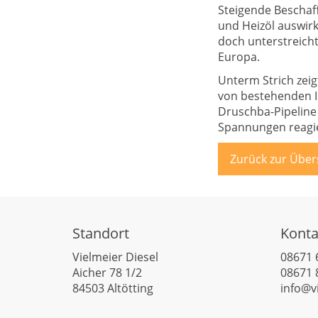
Steigende Beschaff
und Heizöl auswirk
doch unterstreicht
Europa.
Unterm Strich zeig
von bestehenden I
Druschba-Pipeline 
Spannungen reagie
Zurück zur Über
Standort
Konta
Vielmeier Diesel
08671 
Aicher 78 1/2
08671 
84503 Altötting
info@v