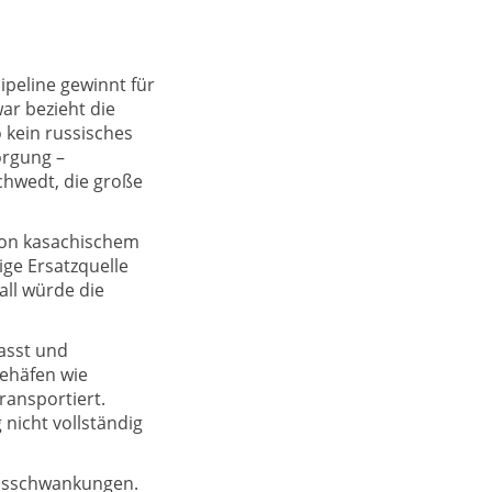
peline gewinnt für
ar bezieht die
kein russisches
orgung –
chwedt, die große
 von kasachischem
ige Ersatzquelle
all würde die
asst und
eehäfen wie
ransportiert.
 nicht vollständig
reisschwankungen.