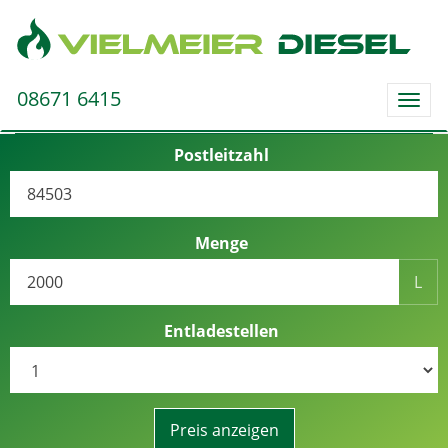
08671 6415
Togg
navig
Postleitzahl
Menge
L
Entladestellen
Preis anzeigen