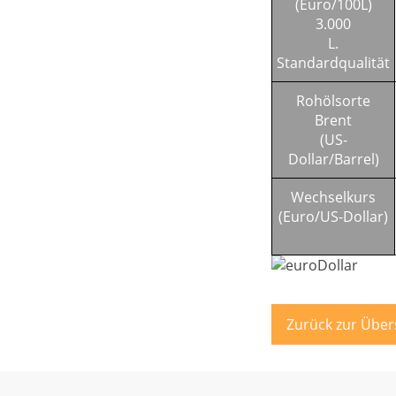
(Euro/100L)
3.000
L.
Standardqualität
Rohölsorte
Brent
(US-
Dollar/Barrel)
Wechselkurs
(Euro/US-Dollar)
Zurück zur Über