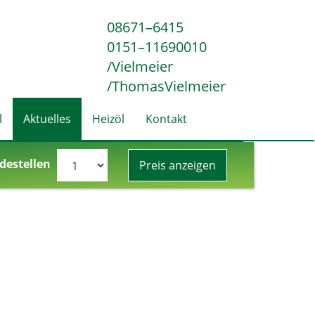
08671–6415
0151–11690010
/Vielmeier
/ThomasVielmeier
l
Aktuelles
Heizöl
Kontakt
destellen
Preis anzeigen