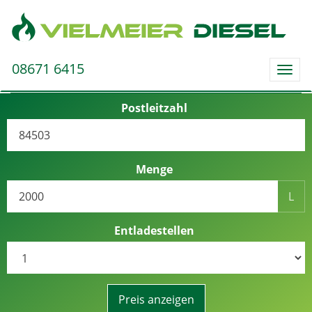
08671 6415
Togg
navig
Postleitzahl
Menge
L
Entladestellen
Preis anzeigen