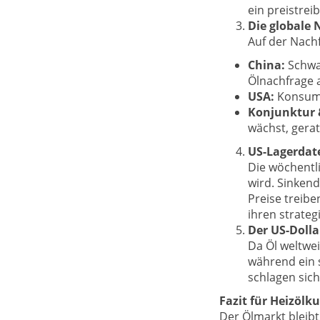
ein preistrei
Die globale 
Auf der Nach
China:
Schwan
Ölnachfrage 
USA:
Konsum, 
Konjunktur 
wächst, gera
US-Lagerdate
Die wöchentl
wird. Sinken
Preise treib
ihren strateg
Der US-Dolla
Da Öl weltwei
während ein 
schlagen sich
Fazit für Heizölk
Der Ölmarkt bleibt