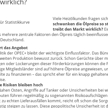
wirklich?
Viele Heizölkunden fragen sic
schwanken die Ölpreise so s
treibt den Markt wirklich?
Ei
ss mehrere zentrale Faktoren den Ölpreis täglich beeinfluss
n Deutschland.
rt das Angebot
itik der OPEC+ bleibt der wichtigste Einflussfaktor. Das Bün
ltweiten Produktion bewusst zurück. Schon Gerüchte über m
en oder Lockerungen dieser Förderkürzungen können die P
ige Mitgliedsländer sind auf höhere Ölpreise angewiesen, u
te zu finanzieren – das spricht eher für ein knapp gehalte
ise.
e Risiken bleiben hoch
Nahen Osten, Angriffe auf Tanker oder Unsicherheiten bei w
outen führen regelmäßig zu sogenannten Risikoaufschlägen 
 zu echten Lieferausfällen kommt, reicht oft schon die Sorg
istig steigen zu lassen. Diese geopolitische Unsicherheit ist 