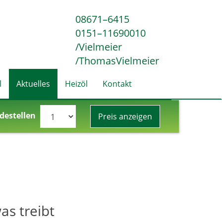
08671–6415
0151–11690010
/Vielmeier
/ThomasVielmeier
l
Aktuelles
Heizöl
Kontakt
destellen
Preis anzeigen
as treibt