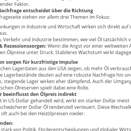
bender Faktor.
Nachfrage entscheidet über die Richtung
frageseite stehen vor allem drei Themen im Fokus:
kungen in Industrie und Wirtschaft wirken sich direkt auf 
aus.
Verkehr und Industrie bestimmen, wie viel Öl tatsächlich v
& Rezessionssorgen:
Wenn die Angst vor einer weltweite
ten Ölpreise unter Druck. Stabileres Wachstum wirkt dagege
n sorgen für kurzfristige Impulse
ichen Lagerdaten aus den USA zeigen, ob mehr Öl verbrauch
de Lagerbestände deuten auf eine robuste Nachfrage hin u
en, steigende Lager wirken eher dämpfend. Auch der Umgan
ischen Ölreserven spielt dabei eine Rolle.
r beeinflusst den Ölpreis indirekt
t in US-Dollar gehandelt wird, wirkt ein starker Dollar meis
schwächerer Dollar Öl tendenziell verteuert. Diese Wechs
 oft auch bei den Heizölpreisen nieder.
unden:
 stark von Politik, Förderentscheidungen und globaler Wirt