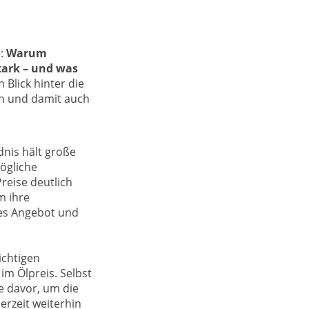
h:
Warum
tark – und was
n Blick hinter die
en und damit auch
dnis hält große
ögliche
reise deutlich
m ihre
nes Angebot und
ichtigen
im Ölpreis. Selbst
e davor, um die
derzeit weiterhin