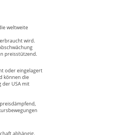
die weltweite
erbraucht wird.
n Abschwächung
n preisstützend.
t oder eingelagert
nd können die
g der USA mit
t preisdämpfend,
elkursbewegungen
schaft abhängig.