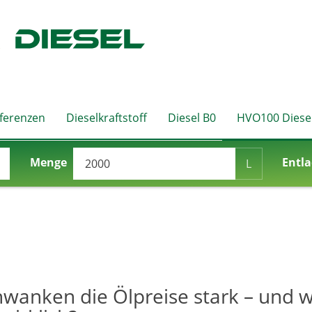
eferenzen
Dieselkraftstoff
Diesel B0
HVO100 Diese
Menge
Entla
L
anken die Ölpreise stark – und w