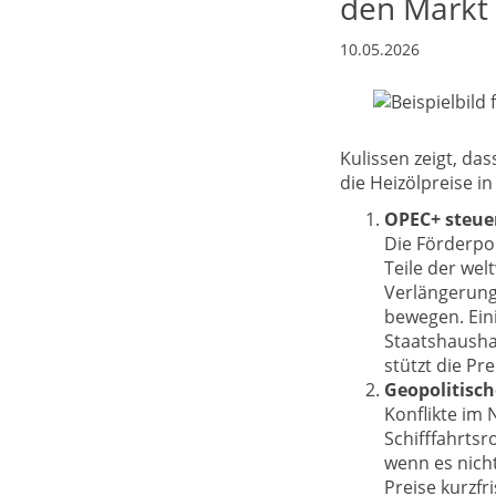
den Markt 
10.05.2026
Kulissen zeigt, da
die Heizölpreise i
OPEC+ steue
Die Förderpol
Teile der we
Verlängerung
bewegen. Ein
Staatshaushal
stützt die Pre
Geopolitisch
Konflikte im 
Schifffahrtsr
wenn es nicht
Preise kurzfr